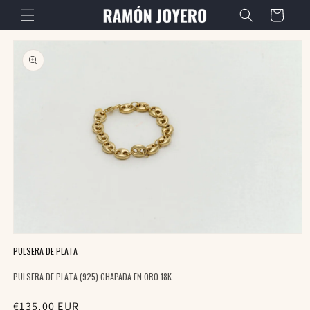
IR
CARRITO
DIRECTAMENTE
AL CONTENIDO
IR
DIRECTAMENTE
A LA
INFORMACIÓN
DEL
PRODUCTO
Abrir
elemento
PULSERA DE PLATA
multimedia
1
PULSERA DE PLATA (925) CHAPADA EN ORO 18K
en
una
ventana
Precio
€135,00 EUR